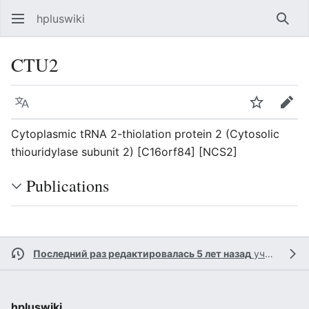
hpluswiki
Най
CTU2
Язык
Следить
Пра
Cytoplasmic tRNA 2-thiolation protein 2 (Cytosolic
thiouridylase subunit 2) [C16orf84] [NCS2]
Publications
Последний раз редактировалась 5 лет назад
участником
hpluswiki