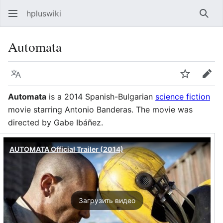
hpluswiki
Най
Automata
Язык
Следить
Пра
Automata
is a 2014 Spanish-Bulgarian
science fiction
movie starring Antonio Banderas. The movie was
directed by Gabe Ibáñez.
AUTOMATA Official Trailer (2014)
Загрузить видео