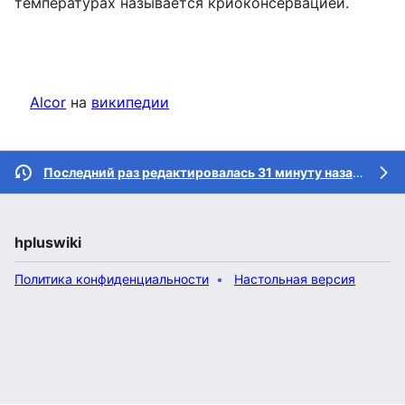
температурах называется криоконсервацией.
Alcor
на
википедии
Последний раз редактировалась 31 минуту назад
участ
hpluswiki
Политика конфиденциальности
Настольная версия