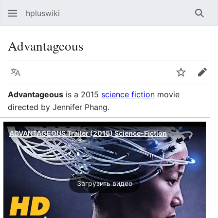
hpluswiki
Най
Advantageous
Язык
Следить
Пра
Advantageous
is a 2015
science fiction
movie
directed by Jennifer Phang.
ADVANTAGEOUS Trailer (2015) Science-Fiction
Загрузить видео