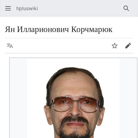
hpluswiki
Най
Ян Илларионович Корчмарюк
Язык
Следить
Пра