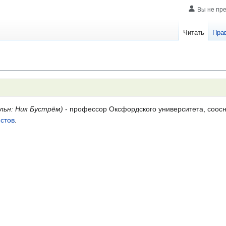
Вы не пр
Читать
Пра
льн: Ник Бустрём)
- профессор Оксфордского университета, соос
стов
.