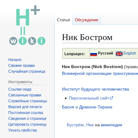
Статья
Обсуждение
Ник Бостром
Перейти
Перейти
Русский
English
Languages:
к
к
Начало
навигации
поиску
Свежие правки
Ник Бостром (Nick Bostrom)
(прави
Случайная страница
Всемирной организации трансгумани
Инструменты
Институт будущего человечества
Ссылки сюда
Связанные правки
Персональный сайт
Служебные страницы
Басня о Драконе-Тиране
Версия для печати
Постоянная ссылка
Сведения о странице
Цитировать страницу
Бустрём, Ник
на
википедии
Узнать свойства