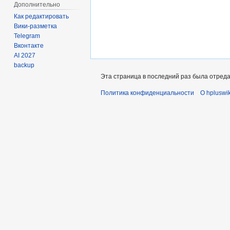
Дополнительно
Как редактировать
Вики-разметка
Telegram
Вконтакте
AI 2027
backup
Эта страница в последний раз была отредак
Политика конфиденциальности
О hpluswik