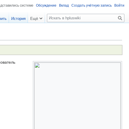
едставились системе
Обсуждение
Вклад
Создать учётную запись
Войти
П
вить
История
Ещё
о
и
с
к
нователь