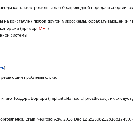
ыводы контактов, ректенны для беспроводной передачи энергии, а
ы на кристалле / любой другой микросхемы, обрабатывающей (и
сканерами (пример:
МРТ
)
унной системы
ить
]
, решающий проблемы слуха.
ниге Теодора Бергера (implantable neural prostheses), их следует
roprosthetics. Brain Neurosci Adv. 2018 Dec 12;2:2398212818817499