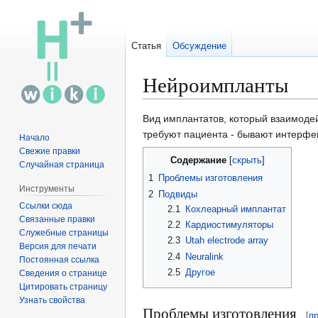
Статья
Обсуждение
Нейроимпланты
Перейти
Перейти
Вид имплантатов, который взаимодей
к
к
требуют пациента - бывают интерфей
Начало
навигации
поиску
Свежие правки
Содержание
Случайная страница
1
Проблемы изготовления
Инструменты
2
Подвиды
Ссылки сюда
2.1
Кохлеарный имплантат
Связанные правки
2.2
Кардиостимуляторы
Служебные страницы
2.3
Utah electrode array
Версия для печати
2.4
Neuralink
Постоянная ссылка
2.5
Другое
Сведения о странице
Цитировать страницу
Узнать свойства
Проблемы изготовления
[
п