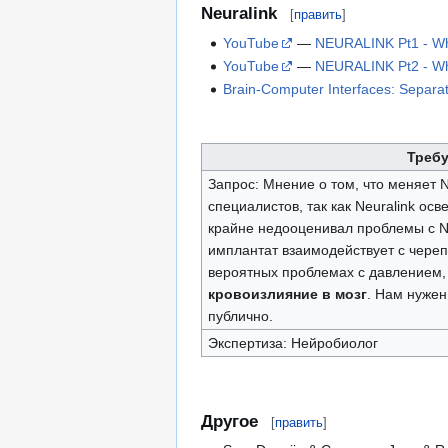
Neuralink
[
править
]
YouTube
—
NEURALINK Pt1 - Wh
YouTube
—
NEURALINK Pt2 - Wh
Brain-Computer Interfaces: Separat
Требу
Запрос: Мнение о том, что меняет 
специалистов, так как Neuralink ос
крайне недооценивал проблемы с Ne
имплантат взаимодействует с чере
вероятных проблемах с давлением, 
кровоизлияние в мозг
. Нам нужен
публично.
Экспертиза: Нейробиолог
Другое
[
править
]