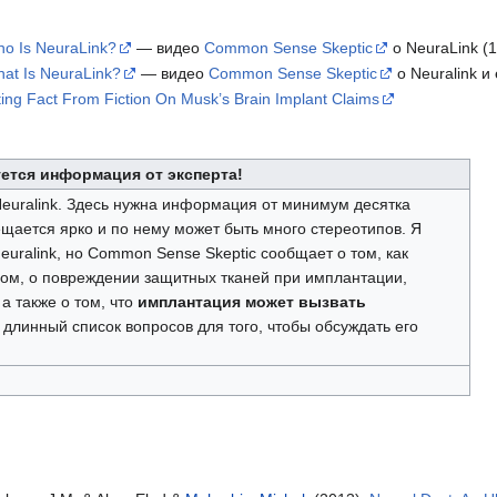
o Is NeuraLink?
— видео
Common Sense Skeptic
о NeuraLink (1
at Is NeuraLink?
— видео
Common Sense Skeptic
о Neuralink и
ing Fact From Fiction On Musk’s Brain Implant Claims
ется информация от эксперта!
Neuralink. Здесь нужна информация от минимум десятка
вещается ярко и по нему может быть много стереотипов. Я
uralink, но Common Sense Skeptic сообщает о том, как
пом, о повреждении защитных тканей при имплантации,
а также о том, что
имплантация может вызвать
 длинный список вопросов для того, чтобы обсуждать его