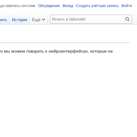
едставились системе
Обсуждение
Вклад
Создать учётную запись
Войти
П
вить
История
Ещё
о
и
с
к
 то мы можем говорить о нейроинтерфейсах, которые не