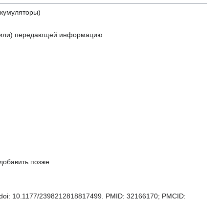
ккумуляторы)
 / или) передающей информацию
 добавить позже.
. doi: 10.1177/2398212818817499. PMID: 32166170; PMCID: