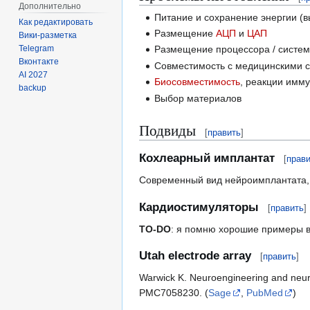
Дополнительно
Питание и сохранение энергии (в
Как редактировать
Размещение
АЦП
и
ЦАП
Вики-разметка
Telegram
Размещение процессора / систем
Вконтакте
Совместимость с медицинскими 
AI 2027
Биосовместимость
, реакции имм
backup
Выбор материалов
Подвиды
[
править
]
Кохлеарный имплантат
[
прав
Современный вид нейроимплантата
Кардиостимуляторы
[
править
]
TO-DO
: я помню хорошие примеры в к
Utah electrode array
[
править
]
Warwick K. Neuroengineering and neu
PMC7058230. (
Sage
,
PubMed
)