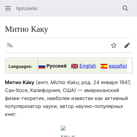
hpluswiki
Най
Митио Каку
Язык
Следить
Пра
Русский
English
español
Languages:
Митио Ка́ку
(англ.
Michio Kaku
; род. 24 января 1947,
Сан-Хосе, Калифорния, США) — американский
физик-теоретик, наиболее известен как активный
популяризатор науки, автор научно-популярных
книг.
Kaku at