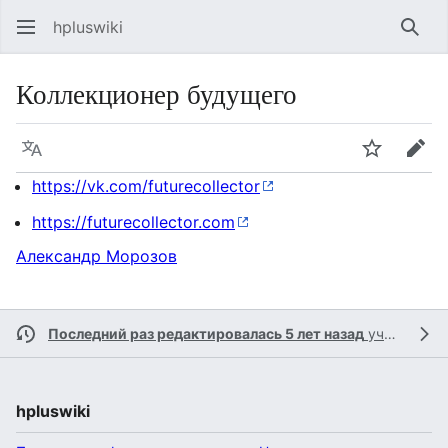
hpluswiki
Най
Коллекционер будущего
Язык
Следить
Пра
https://vk.com/futurecollector
https://futurecollector.com
Александр Морозов
Последний раз редактировалась 5 лет назад
участником
hpluswiki