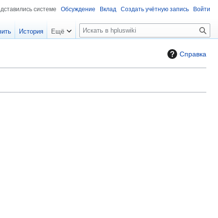
едставились системе
Обсуждение
Вклад
Создать учётную запись
Войти
П
вить
История
Ещё
о
и
Справка
с
к