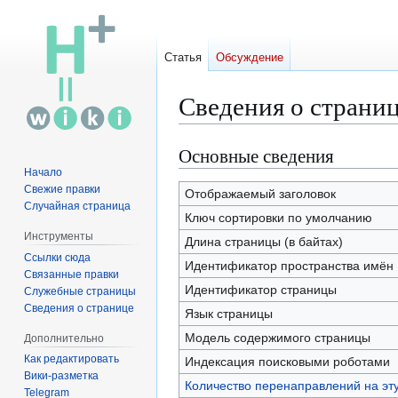
Статья
Обсуждение
Сведения о страни
Основные сведения
Перейти
Перейти
к
к
Начало
Свежие правки
навигации
поиску
Отображаемый заголовок
Случайная страница
Ключ сортировки по умолчанию
Инструменты
Длина страницы (в байтах)
Ссылки сюда
Идентификатор пространства имён
Связанные правки
Идентификатор страницы
Служебные страницы
Сведения о странице
Язык страницы
Модель содержимого страницы
Дополнительно
Как редактировать
Индексация поисковыми роботами
Вики-разметка
Количество перенаправлений на эт
Telegram