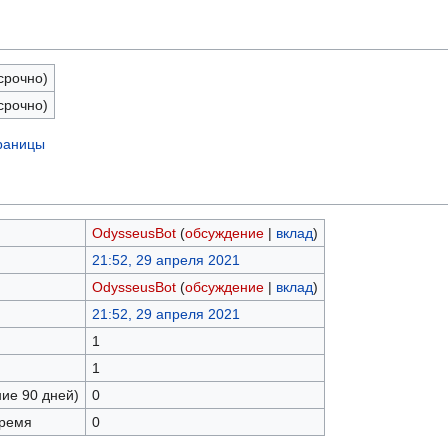
срочно)
срочно)
траницы
OdysseusBot
(
обсуждение
|
вклад
)
21:52, 29 апреля 2021
OdysseusBot
(
обсуждение
|
вклад
)
21:52, 29 апреля 2021
1
1
ние 90 дней)
0
время
0