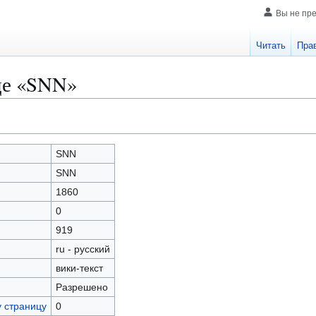
Вы не пр
Читать
Пра
це «SNN»
SNN
SNN
1860
0
919
ru - русский
вики-текст
Разрешено
у страницу
0