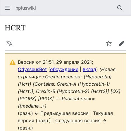
hpluswiki
Най
HCRT
Язык
Следить
Пра
Версия от 21:51, 29 апреля 2021;
OdysseusBot
(
обсуждение
|
вклад
)
(Новая
страница: «Orexin precursor (Hypocretin)
(Hcrt) [Contains: Orexin-A (Hypocretin-1)
(Hcrt1); Orexin-B (Hypocretin-2) (Hcrt2)] [OX]
[PPORX] [PPOX] ==Publications==
{{medline...»)
(разн.) ← Предыдущая версия | Текущая
версия (разн.) | Следующая версия →
(разн.)