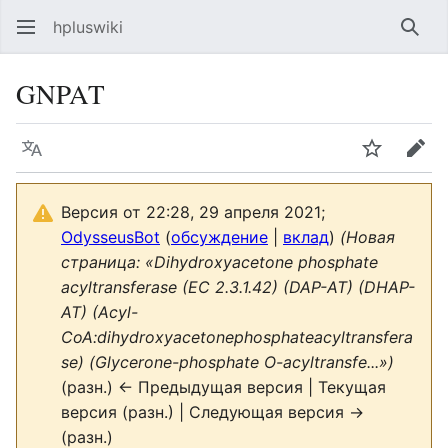
hpluswiki
Най
GNPAT
Язык
Следить
Пра
Версия от 22:28, 29 апреля 2021;
OdysseusBot
(
обсуждение
|
вклад
)
(Новая
страница: «Dihydroxyacetone phosphate
acyltransferase (EC 2.3.1.42) (DAP-AT) (DHAP-
AT) (Acyl-
CoA:dihydroxyacetonephosphateacyltransfera
se) (Glycerone-phosphate O-acyltransfe...»)
(разн.) ← Предыдущая версия | Текущая
версия (разн.) | Следующая версия →
(разн.)