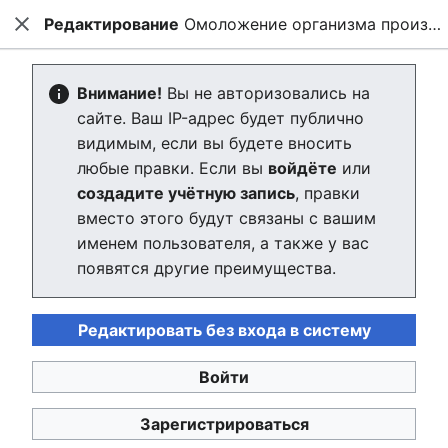
Редактирование
Омоложение организма произвольной степени
hpluswiki
Закрыть
Най
Создание: Омоложение организма
Внимание!
Вы не авторизовались на
сайте. Ваш IP-адрес будет публично
произвольной степени
видимым, если вы будете вносить
любые правки. Если вы
войдёте
или
Редактор скоро загрузится. Если через несколько
создадите учётную запись
, правки
секунд вы будете по-прежнему видеть это
вместо этого будут связаны с вашим
сообщение, пожалуйста,
перезагрузите страницу
.
именем пользователя, а также у вас
появятся другие преимущества.
Редактировать без входа в систему
hpluswiki
Политика конфиденциальности
Настольная версия
Войти
Зарегистрироваться