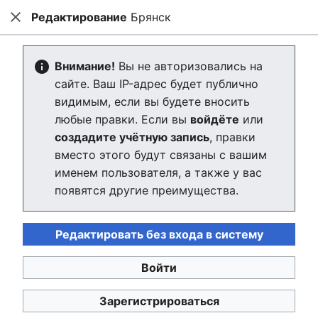
Редактирование
Брянск
hpluswiki
Закрыть
Най
Создание: Брянск
Внимание!
Вы не авторизовались на
сайте. Ваш IP-адрес будет публично
Редактор скоро загрузится. Если через несколько
видимым, если вы будете вносить
секунд вы будете по-прежнему видеть это
любые правки. Если вы
войдёте
или
сообщение, пожалуйста,
перезагрузите страницу
.
создадите учётную запись
, правки
вместо этого будут связаны с вашим
именем пользователя, а также у вас
появятся другие преимущества.
hpluswiki
Редактировать без входа в систему
Политика конфиденциальности
Настольная версия
Войти
Зарегистрироваться