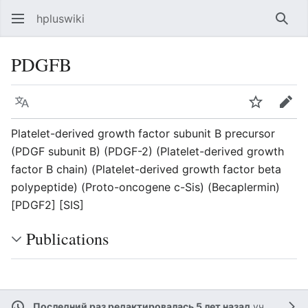
hpluswiki
Най
PDGFB
Язык
Следить
Пра
Platelet-derived growth factor subunit B precursor
(PDGF subunit B) (PDGF-2) (Platelet-derived growth
factor B chain) (Platelet-derived growth factor beta
polypeptide) (Proto-oncogene c-Sis) (Becaplermin)
[PDGF2] [SIS]
Publications
Последний раз редактировалась 5 лет назад
участником