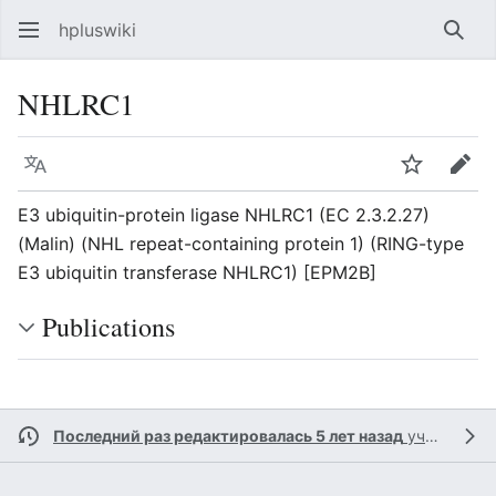
hpluswiki
Най
NHLRC1
Язык
Следить
Пра
E3 ubiquitin-protein ligase NHLRC1 (EC 2.3.2.27)
(Malin) (NHL repeat-containing protein 1) (RING-type
E3 ubiquitin transferase NHLRC1) [EPM2B]
Publications
Последний раз редактировалась 5 лет назад
участником