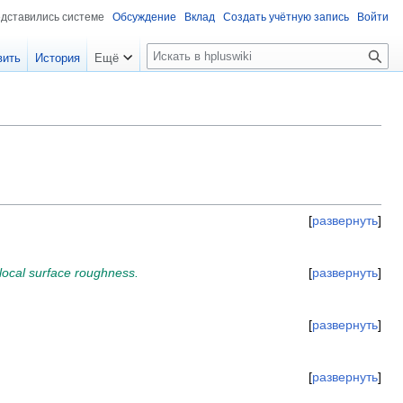
едставились системе
Обсуждение
Вклад
Создать учётную запись
Войти
П
вить
История
Ещё
о
и
с
к
развернуть
local surface roughness.
развернуть
развернуть
развернуть