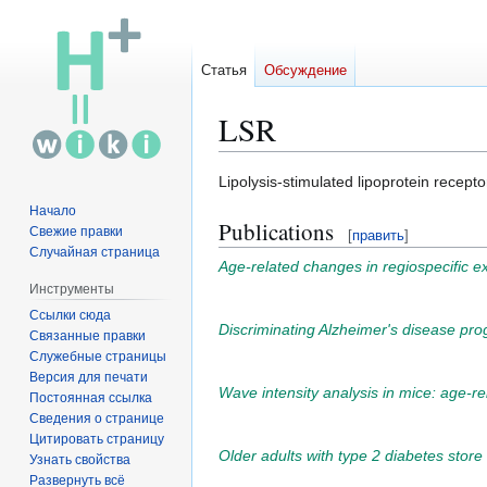
Статья
Обсуждение
LSR
Перейти
Перейти
Lipolysis-stimulated lipoprotein recept
к
к
Начало
Publications
навигации
поиску
Свежие правки
[
править
]
Случайная страница
Age-related changes in regiospecific ex
Инструменты
Ссылки сюда
Discriminating Alzheimer's disease pr
Связанные правки
Служебные страницы
Версия для печати
Wave intensity analysis in mice: age-r
Постоянная ссылка
Сведения о странице
Цитировать страницу
Older adults with type 2 diabetes store
Узнать свойства
Развернуть всё