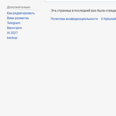
Дополнительно
Эта страница в последний раз была отредак
Как редактировать
Вики-разметка
Политика конфиденциальности
О hpluswik
Telegram
Вконтакте
AI 2027
backup