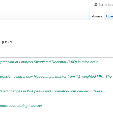
Вы не пр
Читать
Пра
or [LISCH]
pression of Lipolysis Stimulated Receptor (
LSR
) in mice brain.
ogression using a new hippocampal marker from T1-weighted MRI: The 
elated changes in WIA peaks and correlation with cardiac indexes.
 more heat during exercise.