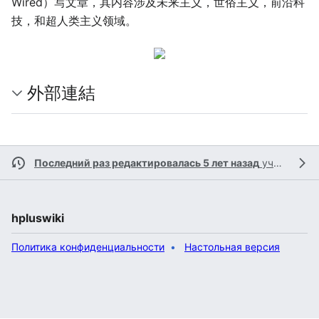
Wired）写文章，其内容涉及未来主义，世俗主义，前沿科
技，和超人类主义领域。
外部連結
Последний раз редактировалась 5 лет назад
участником
hpluswiki
Политика конфиденциальности
Настольная версия