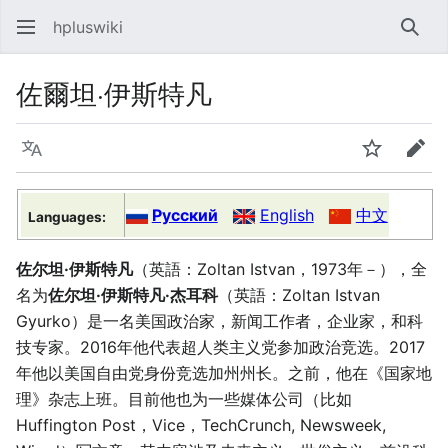
hpluswiki
Най
佐爾坦·伊斯特凡
Язык
Следить
Пра
Русский
English
中文
Languages:
佐尔坦·伊斯特凡
（英語：Zoltan Istvan，1973年－），全
名为
佐尔坦·伊斯特凡·杰耳科
（英語：Zoltan Istvan
Gyurko）是一名美国政治家，新闻工作者，企业家，和科
技专家。2016年他代表超人类主义党参加政治竞选。2017
年他以美国自由党身份竞选加州州长。之前，他在《国家地
理》杂志上班。目前他也为一些媒体公司（比如
Huffington Post，Vice，TechCrunch, Newsweek,