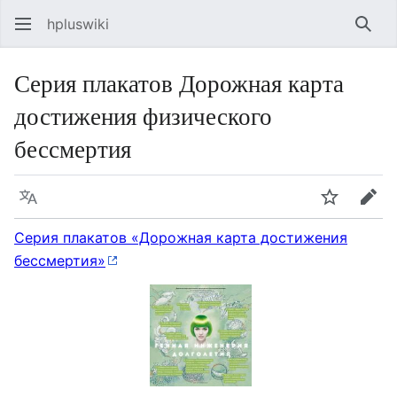
hpluswiki
Най
Серия плакатов Дорожная карта
достижения физического
бессмертия
Язык
Следить
Пра
Серия плакатов «Дорожная карта достижения
бессмертия»