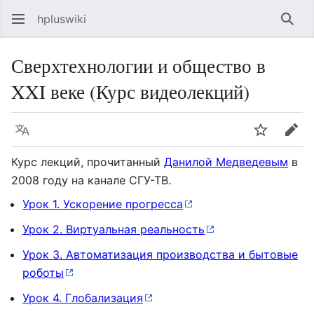
hpluswiki
Най
Сверхтехнологии и общество в
XXI веке (Курс видеолекций)
Язык
Следить
Пра
Курс лекций, прочитанный
Данилой Медведевым
в
2008 году на канале СГУ-ТВ.
Урок 1. Ускорение прогресса
Урок 2. Виртуальная реальность
Урок 3. Автоматизация производства и бытовые
роботы
Урок 4. Глобализация