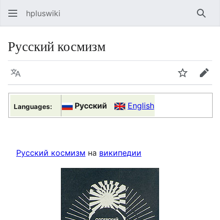
hpluswiki
Най
Русский космизм
Язык
Следить
Пра
Русский
English
Languages:
Русский космизм
на
википедии